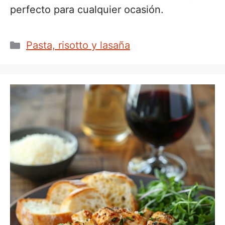
perfecto para cualquier ocasión.
Categorías
Pasta, risotto y lasaña