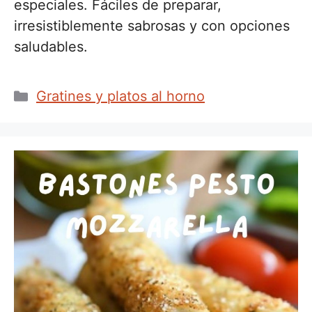
especiales. Fáciles de preparar,
irresistiblemente sabrosas y con opciones
saludables.
Categorías
Gratines y platos al horno