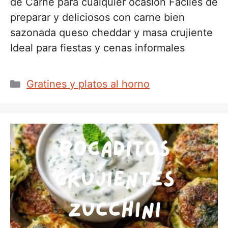
de Carne para cualquier ocasión Fáciles de
preparar y deliciosos con carne bien
sazonada queso cheddar y masa crujiente
Ideal para fiestas y cenas informales
Categorías
Gratines y platos al horno