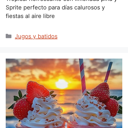
Sprite perfecto para días calurosos y
fiestas al aire libre
Categorías
Jugos y batidos