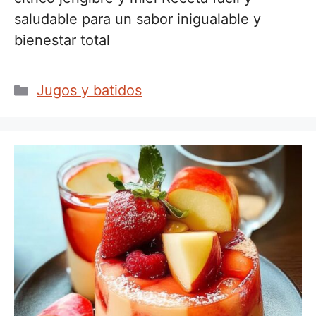
saludable para un sabor inigualable y
bienestar total
Categorías
Jugos y batidos