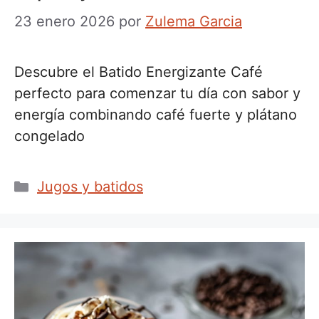
23 enero 2026
por
Zulema Garcia
Descubre el Batido Energizante Café
perfecto para comenzar tu día con sabor y
energía combinando café fuerte y plátano
congelado
Categorías
Jugos y batidos