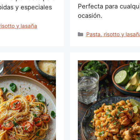
Perfecta para cualqu
pidas y especiales
ocasión.
rías
risotto y lasaña
Categorías
Pasta, risotto y lasañ