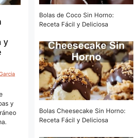
Bolas de Coco Sin Horno:
n
Receta Fácil y Deliciosa
a y
e
Garcia
e
bas y
Bolas Cheesecake Sin Horno:
rráneo
Receta Fácil y Deliciosa
ma.