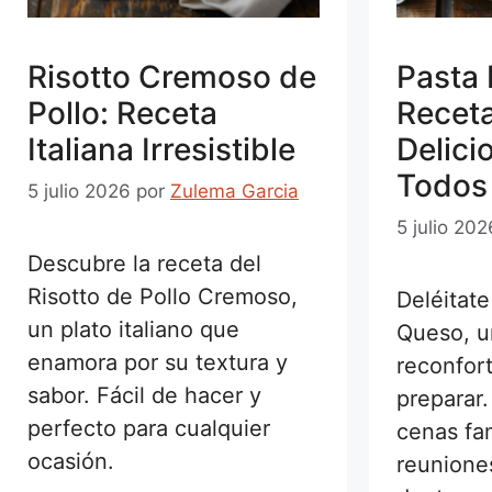
Risotto Cremoso de
Pasta 
Pollo: Receta
Receta
Italiana Irresistible
Delici
Todos
5 julio 2026
por
Zulema Garcia
5 julio 202
Descubre la receta del
Risotto de Pollo Cremoso,
Deléitate
un plato italiano que
Queso, u
enamora por su textura y
reconfort
sabor. Fácil de hacer y
preparar.
perfecto para cualquier
cenas fam
ocasión.
reunione