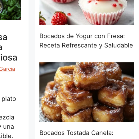
sa
Bocados de Yogur con Fresa:
Receta Refrescante y Saludable
a
ciosa
Garcia
 plato
ezcla
y una
Bocados Tostada Canela:
ible.