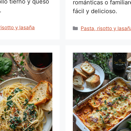
llo tierno y queso
románticas o familiar
.
fácil y delicioso.
rías
risotto y lasaña
Categorías
Pasta, risotto y lasañ