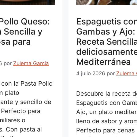
Pollo Queso:
Espaguetis co
 Sencilla y
Gambas y Ajo:
osa para
Receta Sencill
deliciosament
Mediterránea
6
por
Zulema Garcia
4 julio 2026
por
Zulema 
 con la Pasta Pollo
n plato
Descubre la receta d
ante y sencillo de
Espaguetis con Gam
 Perfecto para
Ajo, un plato medite
iliares o
lleno de sabor y aro
s. Con pasta al
Perfecto para cenas