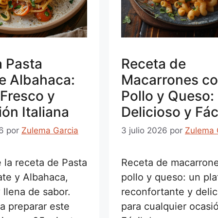
 Pasta
Receta de
e Albahaca:
Macarrones c
Fresco y
Pollo y Queso:
ión Italiana
Delicioso y Fác
26
por
Zulema Garcia
3 julio 2026
por
Zulema 
 la receta de Pasta
Receta de macarron
te y Albahaca,
pollo y queso: un pla
y llena de sabor.
reconfortante y deli
a preparar este
para cualquier ocasi