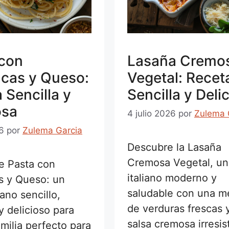
 con
Lasaña Cremo
cas y Queso:
Vegetal: Recet
 Sencilla y
Sencilla y Deli
osa
4 julio 2026
por
Zulema 
26
por
Zulema Garcia
Descubre la Lasaña
Cremosa Vegetal, un
e Pasta con
italiano moderno y
s y Queso: un
saludable con una m
iano sencillo,
de verduras frescas 
 y delicioso para
salsa cremosa irresist
amilia perfecto para