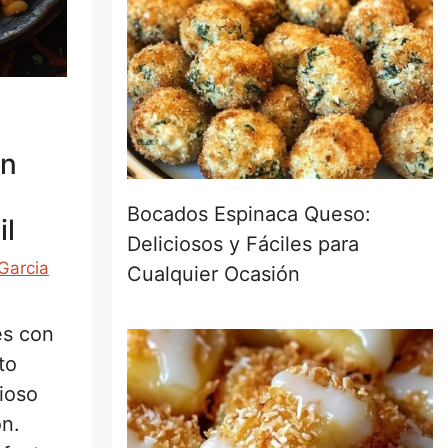
on
Bocados Espinaca Queso:
il
Deliciosos y Fáciles para
Garcia
Cualquier Ocasión
es con
to
cioso
ón.