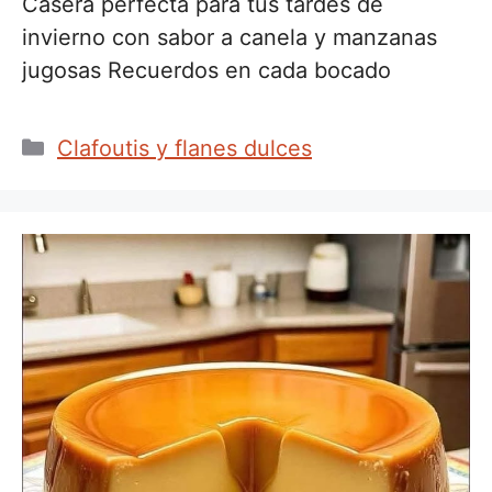
Casera perfecta para tus tardes de
invierno con sabor a canela y manzanas
jugosas Recuerdos en cada bocado
Categorías
Clafoutis y flanes dulces