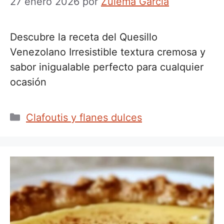
27 enero 2026
por
Zulema Garcia
Descubre la receta del Quesillo
Venezolano Irresistible textura cremosa y
sabor inigualable perfecto para cualquier
ocasión
Categorías
Clafoutis y flanes dulces