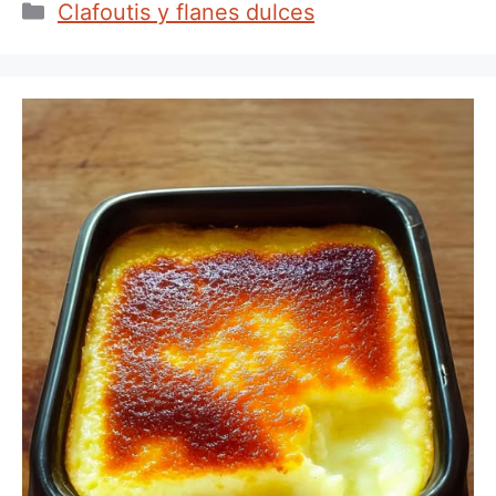
Categorías
Clafoutis y flanes dulces