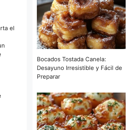
rta el
un
e
Bocados Tostada Canela:
Desayuno Irresistible y Fácil de
Preparar
e