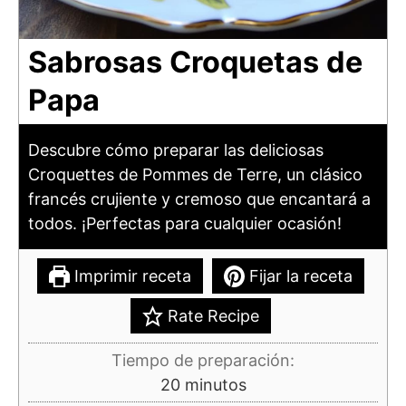
Sabrosas Croquetas de
Papa
Descubre cómo preparar las deliciosas
Croquettes de Pommes de Terre, un clásico
francés crujiente y cremoso que encantará a
todos. ¡Perfectas para cualquier ocasión!
Imprimir receta
Fijar la receta
Rate Recipe
Tiempo de preparación:
minutos
20
minutos