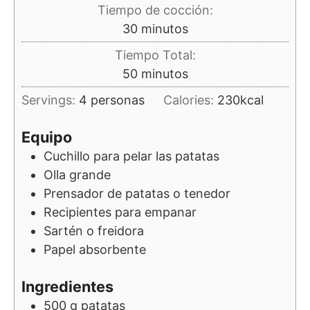
Tiempo de cocción:
minutos
30
minutos
Tiempo Total:
minutos
50
minutos
Servings:
4
personas
Calories:
230
kcal
Equipo
Cuchillo
para pelar las patatas
Olla grande
Prensador de patatas
o tenedor
Recipientes
para empanar
Sartén
o freidora
Papel absorbente
Ingredientes
500
g
patatas