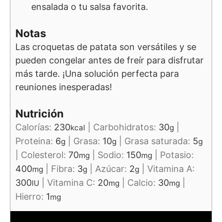
ensalada o tu salsa favorita.
Notas
Las croquetas de patata son versátiles y se
pueden congelar antes de freír para disfrutar
más tarde. ¡Una solución perfecta para
reuniones inesperadas!
Nutrición
Calorías:
230
|
Carbohidratos:
30
|
kcal
g
Proteina:
6
|
Grasa:
10
|
Grasa saturada:
5
g
g
g
|
Colesterol:
70
|
Sodio:
150
|
Potasio:
mg
mg
400
|
Fibra:
3
|
Azúcar:
2
|
Vitamina A:
mg
g
g
300
|
Vitamina C:
20
|
Calcio:
30
|
IU
mg
mg
Hierro:
1
mg