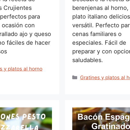
s Crujientes
berenjenas al horno,
 perfectos para
plato italiano delicio
r ocasión con
versátil. Perfecto pa
rallado ajo y queso
cenas familiares o
o fáciles de hacer
especiales. Fácil de
sos
preparar y con opci
saludables.
rías
s y platos al horno
Categorías
Gratines y platos al 