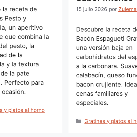
 la receta de
15 julio 2026
por
Zulema
s Pesto y
a, un aperitivo
Descubre la receta d
ble que combina la
Bacón Espagueti Gra
del pesto, la
una versión baja en
ad de la
carbohidratos del es
a y la textura
a la carbonara. Suav
 de la pate
calabacín, queso fun
e. Perfecto para
bacon crujiente. Idea
 ocasión.
cenas familiares y
especiales.
rías
s y platos al horno
Categorías
Gratines y platos al 