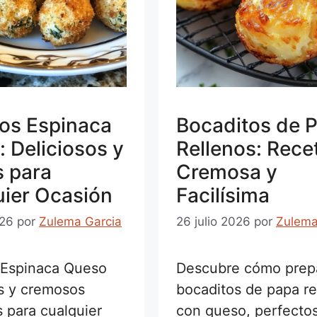
os Espinaca
Bocaditos de 
 Deliciosos y
Rellenos: Rece
s para
Cremosa y
ier Ocasión
Facilísima
026
por
Zulema Garcia
26 julio 2026
por
Zulema
Espinaca Queso
Descubre cómo prep
es y cremosos
bocaditos de papa re
 para cualquier
con queso, perfecto