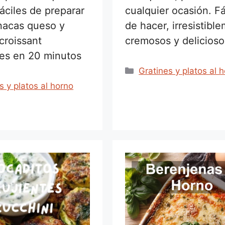
áciles de preparar
cualquier ocasión. Fá
nacas queso y
de hacer, irresistibl
croissant
cremosos y delicioso
bles en 20 minutos
Categorías
Gratines y platos al 
rías
s y platos al horno