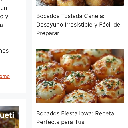
 un
Bocados Tostada Canela:
so y
Desayuno Irresistible y Fácil de
ra
Preparar
ones
horno
Bocados Fiesta Iowa: Receta
Perfecta para Tus