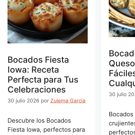
Bocad
Bocados Fiesta
Queso:
Iowa: Receta
Fácile
Perfecta para Tus
Cualqu
Celebraciones
30 julio 2
30 julio 2026
por
Zulema Garcia
Bocados 
Descubre los Bocados
crujient
Fiesta Iowa, perfectos para
perfectos