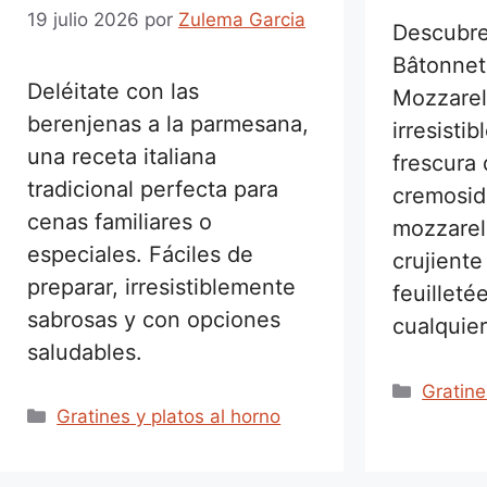
19 julio 2026
por
Zulema Garcia
Descubre
Bâtonnet
Deléitate con las
Mozzarell
berenjenas a la parmesana,
irresisti
una receta italiana
frescura 
tradicional perfecta para
cremosid
cenas familiares o
mozzarell
especiales. Fáciles de
crujiente
preparar, irresistiblemente
feuilleté
sabrosas y con opciones
cualquier
saludables.
Catego
Gratine
Categorías
Gratines y platos al horno