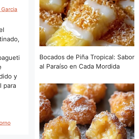
 Garcia
el
tinado,
Bocados de Piña Tropical: Sabor
pagueti
al Paraíso en Cada Mordida
e
dido y
l para
horno