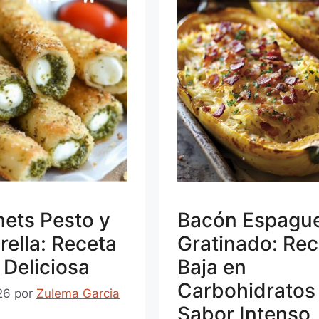
ets Pesto y
Bacón Espague
ella: Receta
Gratinado: Rec
y Deliciosa
Baja en
Carbohidratos
26
por
Zulema Garcia
Sabor Intenso