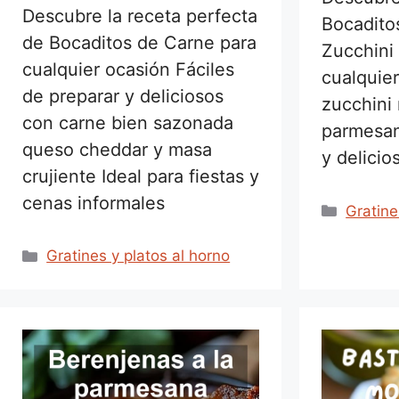
Descubre la receta perfecta
Bocadito
de Bocaditos de Carne para
Zucchini
cualquier ocasión Fáciles
cualquie
de preparar y deliciosos
zucchini 
con carne bien sazonada
parmesan
queso cheddar y masa
y delicio
crujiente Ideal para fiestas y
cenas informales
Catego
Gratine
Categorías
Gratines y platos al horno