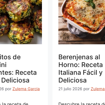
itos de
Berenjenas al
ni
Horno: Receta
ntes: Receta
Italiana Fácil y
y Deliciosa
Deliciosa
026
por
Zulema Garcia
21 julio 2026
por
Zulema
 la receta de
Descubre la receta d