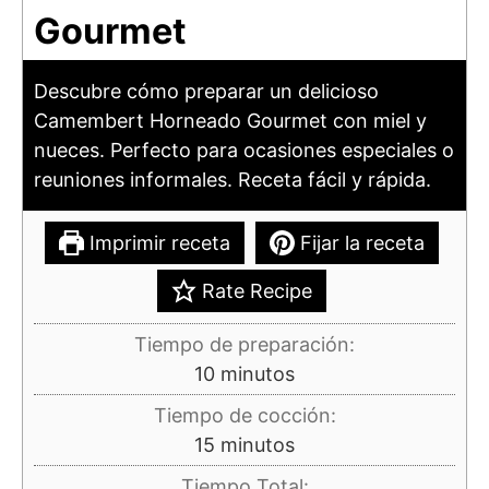
Gourmet
Descubre cómo preparar un delicioso
Camembert Horneado Gourmet con miel y
nueces. Perfecto para ocasiones especiales o
reuniones informales. Receta fácil y rápida.
Imprimir receta
Fijar la receta
Rate Recipe
Tiempo de preparación:
minutos
10
minutos
Tiempo de cocción:
minutos
15
minutos
Tiempo Total: