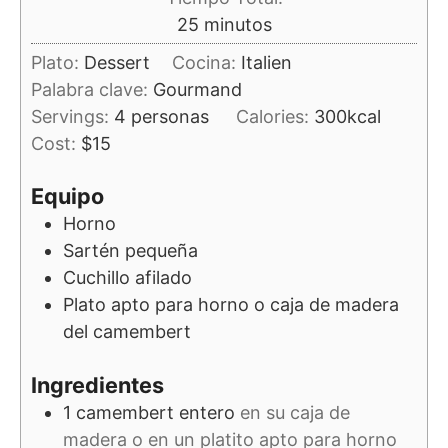
minutos
25
minutos
Plato:
Dessert
Cocina:
Italien
Palabra clave:
Gourmand
Servings:
4
personas
Calories:
300
kcal
Cost:
$15
Equipo
Horno
Sartén pequeña
Cuchillo afilado
Plato apto para horno o caja de madera
del camembert
Ingredientes
1
camembert entero
en su caja de
madera o en un platito apto para horno