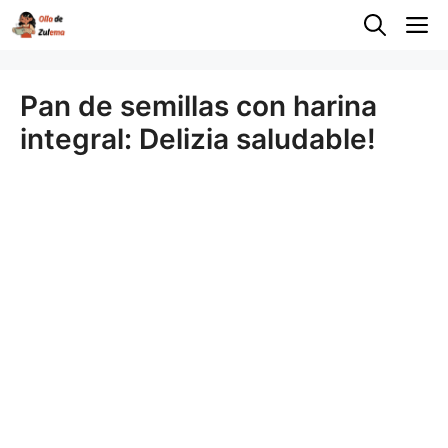
Saltar
M
al
contenido
Pan de semillas con harina
integral: Delizia saludable!