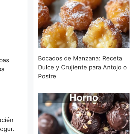
Bocados de Manzana: Receta
rbas
Dulce y Crujiente para Antojo o
ba
Postre
ecién
yogur.