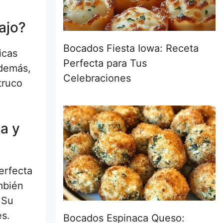
ajo?
Bocados Fiesta Iowa: Receta
icas
Perfecta para Tus
Además,
Celebraciones
truco
a y
erfecta
mbién
 Su
es.
Bocados Espinaca Queso: