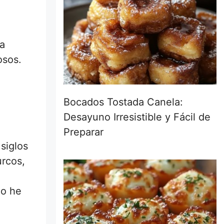
na
osos.
Bocados Tostada Canela:
Desayuno Irresistible y Fácil de
Preparar
siglos
urcos,
no he