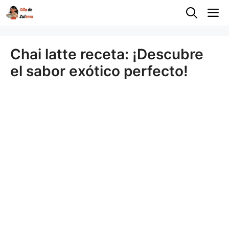
Saltar
M
al
contenido
Chai latte receta: ¡Descubre
el sabor exótico perfecto!