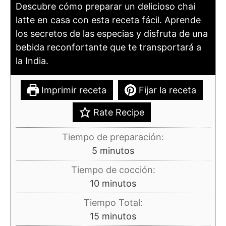
Descubre cómo preparar un delicioso chai
latte en casa con esta receta fácil. Aprende
los secretos de las especias y disfruta de una
bebida reconfortante que te transportará a
la India.
Imprimir receta
Fijar la receta
Rate Recipe
Tiempo de preparación:
minutos
5
minutos
Tiempo de cocción:
minutos
10
minutos
Tiempo Total:
minutos
15
minutos