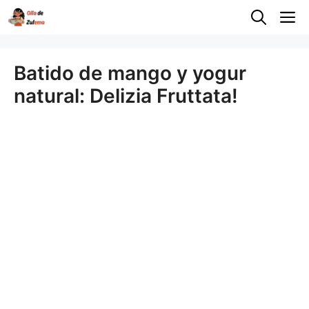
Saltar
M
al
contenido
Batido de mango y yogur
natural: Delizia Fruttata!