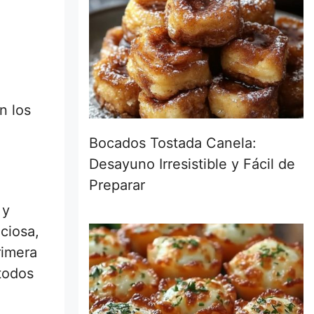
n los
Bocados Tostada Canela:
Desayuno Irresistible y Fácil de
Preparar
 y
ciosa,
rimera
todos