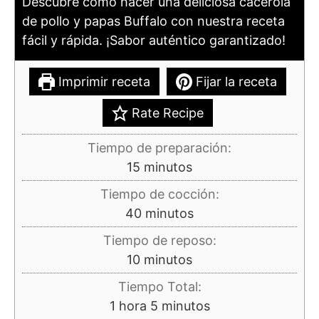
Descubre cómo hacer una deliciosa cacerola
de pollo y papas Buffalo con nuestra receta
fácil y rápida. ¡Sabor auténtico garantizado!
Imprimir receta
Fijar la receta
Rate Recipe
Tiempo de preparación:
minutos
15
minutos
Tiempo de cocción:
minutos
40
minutos
Tiempo de reposo:
minutos
10
minutos
Tiempo Total:
hora
minutos
1
hora
5
minutos