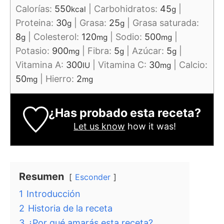
Calorías:
550
|
Carbohidratos:
45
|
kcal
g
Proteina:
30
|
Grasa:
25
|
Grasa saturada:
g
g
8
|
Colesterol:
120
|
Sodio:
500
|
g
mg
mg
Potasio:
900
|
Fibra:
5
|
Azúcar:
5
|
mg
g
g
Vitamina A:
300
|
Vitamina C:
30
|
Calcio:
IU
mg
50
|
Hierro:
2
mg
mg
¿Has probado esta receta?
Let us know
how it was!
Resumen
Esconder
1
Introducción
2
Historia de la receta
3
¿Por qué amarás esta receta?