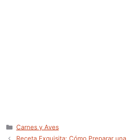
Categorías
Carnes y Aves
Receta Exquisita: Cómo Preparar una