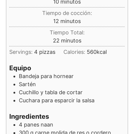
minutos
10
minutos
Tiempo de cocción:
minutos
12
minutos
Tiempo Total:
minutos
22
minutos
Servings:
4
pizzas
Calories:
560
kcal
Equipo
Bandeja para hornear
Sartén
Cuchillo y tabla de cortar
Cuchara para esparcir la salsa
Ingredientes
4
panes naan
300
g
carne molida de res o cordero