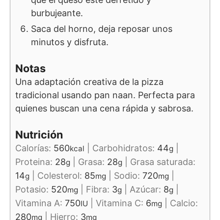
burbujeante.
Saca del horno, deja reposar unos
minutos y disfruta.
Notas
Una adaptación creativa de la pizza
tradicional usando pan naan. Perfecta para
quienes buscan una cena rápida y sabrosa.
Nutrición
Calorías:
560
|
Carbohidratos:
44
|
kcal
g
Proteina:
28
|
Grasa:
28
|
Grasa saturada:
g
g
14
|
Colesterol:
85
|
Sodio:
720
|
g
mg
mg
Potasio:
520
|
Fibra:
3
|
Azúcar:
8
|
mg
g
g
Vitamina A:
750
|
Vitamina C:
6
|
Calcio:
IU
mg
280
|
Hierro:
3
mg
mg