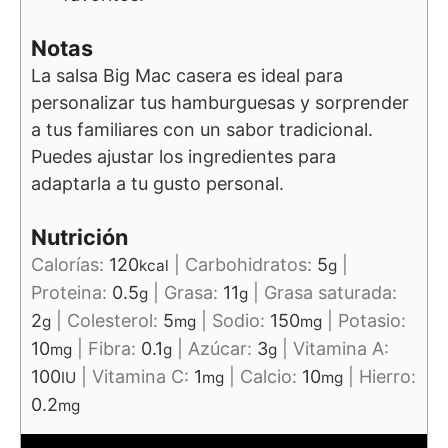
Notas
La salsa Big Mac casera es ideal para
personalizar tus hamburguesas y sorprender
a tus familiares con un sabor tradicional.
Puedes ajustar los ingredientes para
adaptarla a tu gusto personal.
Nutrición
Calorías:
120
|
Carbohidratos:
5
|
kcal
g
Proteina:
0.5
|
Grasa:
11
|
Grasa saturada:
g
g
2
|
Colesterol:
5
|
Sodio:
150
|
Potasio:
g
mg
mg
10
|
Fibra:
0.1
|
Azúcar:
3
|
Vitamina A:
mg
g
g
100
|
Vitamina C:
1
|
Calcio:
10
|
Hierro:
IU
mg
mg
0.2
mg