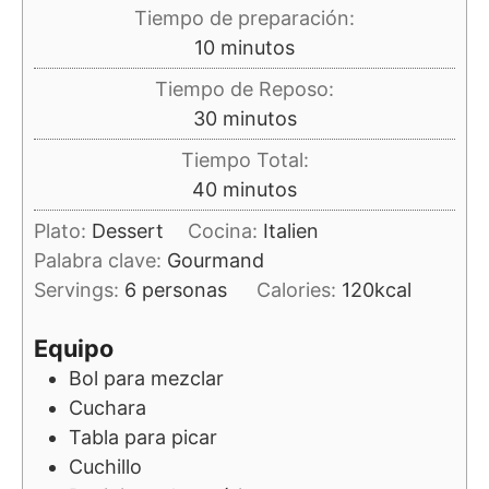
Tiempo de preparación:
minutos
10
minutos
Tiempo de Reposo:
minutos
30
minutos
Tiempo Total:
minutos
40
minutos
Plato:
Dessert
Cocina:
Italien
Palabra clave:
Gourmand
Servings:
6
personas
Calories:
120
kcal
Equipo
Bol para mezclar
Cuchara
Tabla para picar
Cuchillo