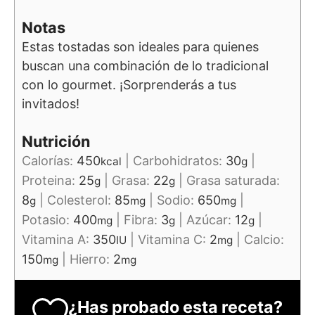
Notas
Estas tostadas son ideales para quienes
buscan una combinación de lo tradicional
con lo gourmet. ¡Sorprenderás a tus
invitados!
Nutrición
Calorías:
450
|
Carbohidratos:
30
|
kcal
g
Proteina:
25
|
Grasa:
22
|
Grasa saturada:
g
g
8
|
Colesterol:
85
|
Sodio:
650
|
g
mg
mg
Potasio:
400
|
Fibra:
3
|
Azúcar:
12
|
mg
g
g
Vitamina A:
350
|
Vitamina C:
2
|
Calcio:
IU
mg
150
|
Hierro:
2
mg
mg
¿Has probado esta receta?