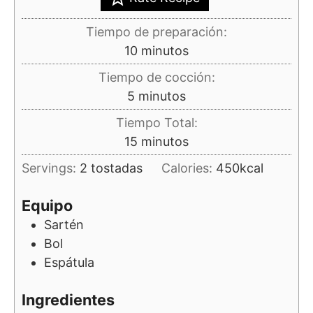
Tiempo de preparación:
minutos
10
minutos
Tiempo de cocción:
minutos
5
minutos
Tiempo Total:
minutos
15
minutos
Servings:
2
tostadas
Calories:
450
kcal
Equipo
Sartén
Bol
Espátula
Ingredientes