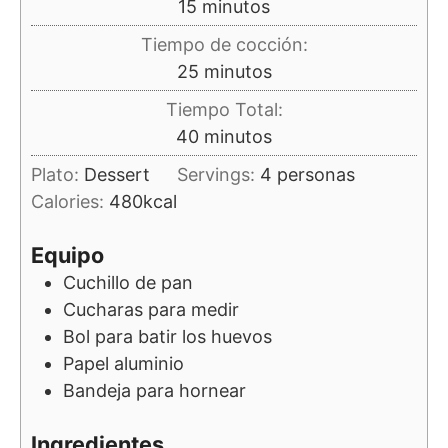
minutos
15
minutos
Tiempo de cocción:
minutos
25
minutos
Tiempo Total:
minutos
40
minutos
Plato:
Dessert
Servings:
4
personas
Calories:
480
kcal
Equipo
Cuchillo de pan
Cucharas para medir
Bol para batir los huevos
Papel aluminio
Bandeja para hornear
Ingredientes