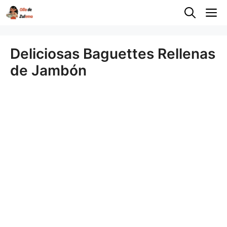
Saltar
M
al
contenido
Deliciosas Baguettes Rellenas
de Jambón