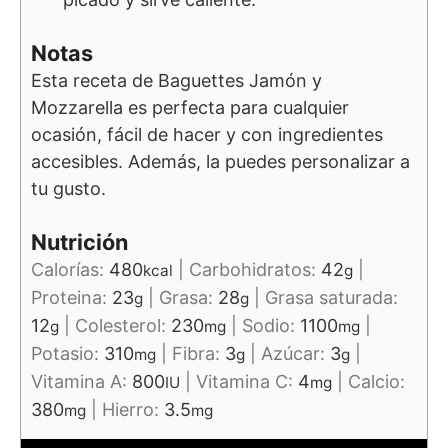
Notas
Esta receta de Baguettes Jamón y
Mozzarella es perfecta para cualquier
ocasión, fácil de hacer y con ingredientes
accesibles. Además, la puedes personalizar a
tu gusto.
Nutrición
Calorías:
480
|
Carbohidratos:
42
|
kcal
g
Proteina:
23
|
Grasa:
28
|
Grasa saturada:
g
g
12
|
Colesterol:
230
|
Sodio:
1100
|
g
mg
mg
Potasio:
310
|
Fibra:
3
|
Azúcar:
3
|
mg
g
g
Vitamina A:
800
|
Vitamina C:
4
|
Calcio:
IU
mg
380
|
Hierro:
3.5
mg
mg