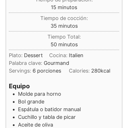
minutos
15
minutos
Tiempo de cocción:
minutos
35
minutos
Tiempo Total:
minutos
50
minutos
Plato:
Dessert
Cocina:
Italien
Palabra clave:
Gourmand
Servings:
6
porciones
Calories:
280
kcal
Equipo
Molde para horno
Bol grande
Espátula o batidor manual
Cuchillo y tabla de picar
Aceite de oliva