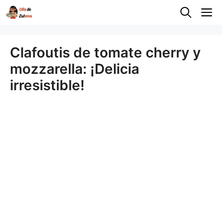
Saltar
M
al
contenido
Clafoutis de tomate cherry y
mozzarella: ¡Delicia
irresistible!