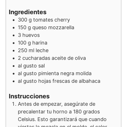
Ingredientes
300
g
tomates cherry
150
g
queso mozzarella
3
huevos
100
g
harina
250
ml
leche
2
cucharadas
aceite de oliva
al gusto
sal
al gusto
pimienta negra molida
al gusto
hojas frescas de albahaca
Instrucciones
Antes de empezar, asegúrate de
precalentar tu horno a 180 grados
Celsius. Esto garantizará que cuando
viertas la mezcla en el molde, el calor