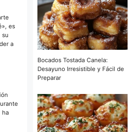
arte
é», es
, su
der a
Bocados Tostada Canela:
Desayuno Irresistible y Fácil de
Preparar
ión
durante
e ha