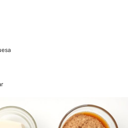
uesa
ar