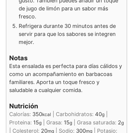
gusto. También puedes añadir un toque
de jugo de limón para un sabor más
fresco.
Refrigera durante 30 minutos antes de
servir para que los sabores se integren
mejor.
Notas
Esta ensalada es perfecta para días cálidos y
como un acompañamiento en barbacoas
familiares. Aporta un toque fresco y
saludable a cualquier comida.
Nutrición
Calorías:
350
|
Carbohidratos:
40
|
kcal
g
Proteina:
15
|
Grasa:
15
|
Grasa saturada:
2
g
g
g
|
Colesterol:
20
|
Sodio:
300
|
Potasio:
mg
mg