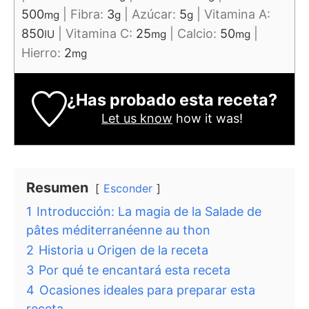
500
|
Fibra:
3
|
Azúcar:
5
|
Vitamina A:
mg
g
g
850
|
Vitamina C:
25
|
Calcio:
50
|
IU
mg
mg
Hierro:
2
mg
¿Has probado esta receta?
Let us know
how it was!
Resumen
Esconder
1
Introducción: La magia de la Salade de
pâtes méditerranéenne au thon
2
Historia u Origen de la receta
3
Por qué te encantará esta receta
4
Ocasiones ideales para preparar esta
receta