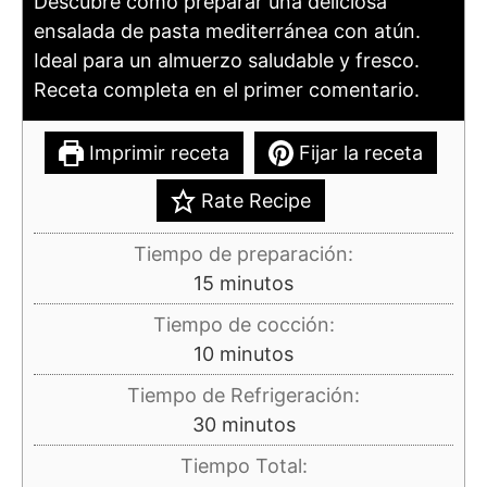
Descubre cómo preparar una deliciosa
ensalada de pasta mediterránea con atún.
Ideal para un almuerzo saludable y fresco.
Receta completa en el primer comentario.
Imprimir receta
Fijar la receta
Rate Recipe
Tiempo de preparación:
minutos
15
minutos
Tiempo de cocción:
minutos
10
minutos
Tiempo de Refrigeración:
minutos
30
minutos
Tiempo Total: