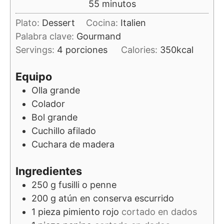
minutos
55
minutos
Plato:
Dessert
Cocina:
Italien
Palabra clave:
Gourmand
Servings:
4
porciones
Calories:
350
kcal
Equipo
Olla grande
Colador
Bol grande
Cuchillo afilado
Cuchara de madera
Ingredientes
250
g
fusilli o penne
200
g
atún en conserva escurrido
1
pieza
pimiento rojo
cortado en dados