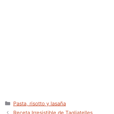
Categorías
Pasta, risotto y lasaña
Receta Irresistible de Tagliatelles