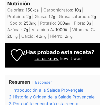
Nutrición
Calorías:
150
|
Carbohidratos:
10
|
kcal
g
Proteina:
2
|
Grasa:
12
|
Grasa saturada:
2
g
g
g
|
Sodio:
250
|
Potasio:
300
|
Fibra:
3
|
mg
mg
g
Azúcar:
7
|
Vitamina A:
1000
|
Vitamina C:
g
IU
20
|
Calcio:
40
|
Hierro:
2
mg
mg
mg
¿Has probado esta receta?
Let us know
how it was!
Resumen
Esconder
1
Introducción a la Salade Provençale
2
Historia y Origen de la Salade Provençale
3
Por qué te encantará esta receta