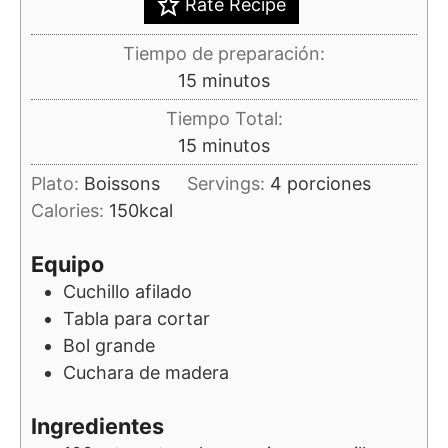
Rate Recipe
Tiempo de preparación:
minutos
15
minutos
Tiempo Total:
minutos
15
minutos
Plato:
Boissons
Servings:
4
porciones
Calories:
150
kcal
Equipo
Cuchillo afilado
Tabla para cortar
Bol grande
Cuchara de madera
Ingredientes