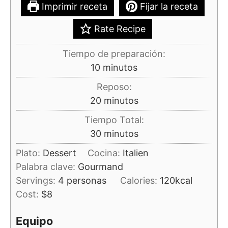
Imprimir receta
Fijar la receta
Rate Recipe
Tiempo de preparación:
minutos
10
minutos
Reposo:
minutos
20
minutos
Tiempo Total:
minutos
30
minutos
Plato:
Dessert
Cocina:
Italien
Palabra clave:
Gourmand
Servings:
4
personas
Calories:
120
kcal
Cost:
$8
Equipo