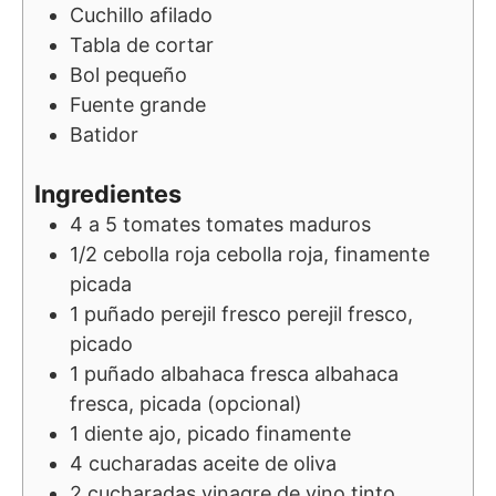
Cuchillo afilado
Tabla de cortar
Bol pequeño
Fuente grande
Batidor
Ingredientes
4 a 5
tomates
tomates maduros
1/2
cebolla roja
cebolla roja, finamente
picada
1 puñado
perejil fresco
perejil fresco,
picado
1 puñado
albahaca fresca
albahaca
fresca, picada (opcional)
1
diente
ajo, picado finamente
4
cucharadas
aceite de oliva
2
cucharadas
vinagre de vino tinto