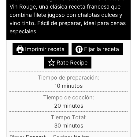
Vin Rouge, una clásica receta francesa que
combina filete jugoso con chalotas dulces y
vino tinto. Fácil de preparar, ideal para cenas
especiales.
Imprimir receta
Fijar la receta
Rate Recipe
Tiempo de preparación:
minutos
10
minutos
Tiempo de cocción:
minutos
20
minutos
Tiempo Total:
minutos
30
minutos