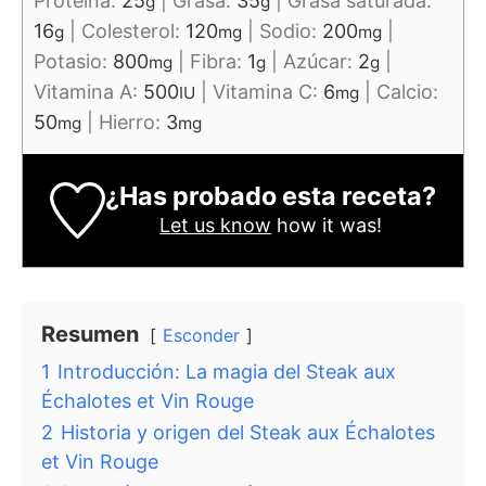
Proteina:
25
|
Grasa:
35
|
Grasa saturada:
g
g
16
|
Colesterol:
120
|
Sodio:
200
|
g
mg
mg
Potasio:
800
|
Fibra:
1
|
Azúcar:
2
|
mg
g
g
Vitamina A:
500
|
Vitamina C:
6
|
Calcio:
IU
mg
50
|
Hierro:
3
mg
mg
¿Has probado esta receta?
Let us know
how it was!
Resumen
Esconder
1
Introducción: La magia del Steak aux
Échalotes et Vin Rouge
2
Historia y origen del Steak aux Échalotes
et Vin Rouge