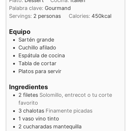
Plato:
Dessert
Cocina:
Italien
Palabra clave:
Gourmand
Servings:
2
personas
Calories:
450
kcal
Equipo
Sartén grande
Cuchillo afilado
Espátula de cocina
Tabla de cortar
Platos para servir
Ingredientes
2
filetes
Solomillo, entrecot o tu corte
favorito
3
chalotas
Finamente picadas
1
vaso
vino tinto
2
cucharadas
mantequilla