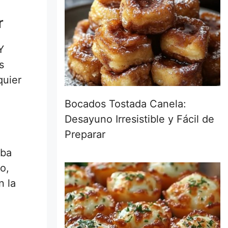
r
Y
s
quier
Bocados Tostada Canela:
Desayuno Irresistible y Fácil de
Preparar
aba
o,
n la