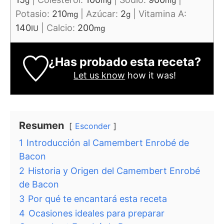
g
mg
mg
Potasio:
210
|
Azúcar:
2
|
Vitamina A:
mg
g
140
|
Calcio:
200
IU
mg
¿Has probado esta receta?
Let us know
how it was!
Resumen
Esconder
1
Introducción al Camembert Enrobé de
Bacon
2
Historia y Origen del Camembert Enrobé
de Bacon
3
Por qué te encantará esta receta
4
Ocasiones ideales para preparar