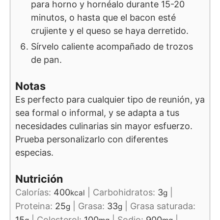
para horno y hornéalo durante 15-20
minutos, o hasta que el bacon esté
crujiente y el queso se haya derretido.
Sírvelo caliente acompañado de trozos
de pan.
Notas
Es perfecto para cualquier tipo de reunión, ya
sea formal o informal, y se adapta a tus
necesidades culinarias sin mayor esfuerzo.
Prueba personalizarlo con diferentes
especias.
Nutrición
Calorías:
400
|
Carbohidratos:
3
|
kcal
g
Proteina:
25
|
Grasa:
33
|
Grasa saturada:
g
g
15
|
Colesterol:
100
|
Sodio:
900
|