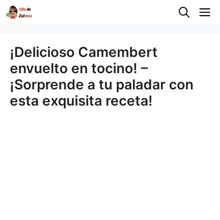
Saltar
M
al
contenido
¡Delicioso Camembert
envuelto en tocino! –
¡Sorprende a tu paladar con
esta exquisita receta!