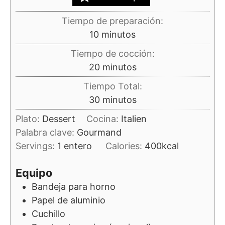
Tiempo de preparación:
minutos
10
minutos
Tiempo de cocción:
minutos
20
minutos
Tiempo Total:
minutos
30
minutos
Plato:
Dessert
Cocina:
Italien
Palabra clave:
Gourmand
Servings:
1
entero
Calories:
400
kcal
Equipo
Bandeja para horno
Papel de aluminio
Cuchillo