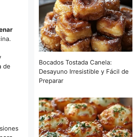
enar
ina.
y
Bocados Tostada Canela:
a de
Desayuno Irresistible y Fácil de
Preparar
rsiones