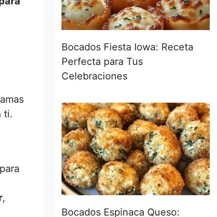
para
Bocados Fiesta Iowa: Receta
Perfecta para Tus
Celebraciones
i amas
ti.
 para
r
,
Bocados Espinaca Queso: