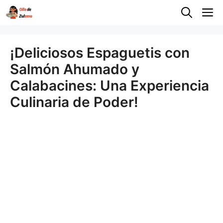
Saltar
M
al
contenido
¡Deliciosos Espaguetis con
Salmón Ahumado y
Calabacines: Una Experiencia
Culinaria de Poder!