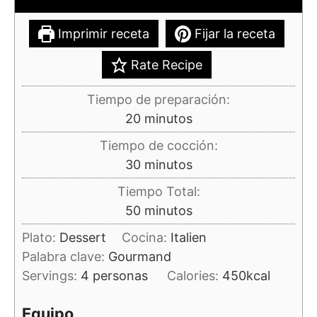
Imprimir receta
Fijar la receta
Rate Recipe
Tiempo de preparación:
minutos
20
minutos
Tiempo de cocción:
minutos
30
minutos
Tiempo Total:
minutos
50
minutos
Plato:
Dessert
Cocina:
Italien
Palabra clave:
Gourmand
Servings:
4
personas
Calories:
450
kcal
Equipo