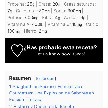
Proteina:
25
|
Grasa:
20
|
Grasa saturada:
g
g
7
|
Colesterol:
80
|
Sodio:
300
|
g
mg
mg
Potasio:
600
|
Fibra:
4
|
Azúcar:
6
|
mg
g
g
Vitamina A:
400
|
Vitamina C:
10
|
Calcio:
IU
mg
100
|
Hierro:
2
mg
mg
¿Has probado esta receta?
Let us know
how it was!
Resumen
Esconder
1
Spaghetti au Saumon Fumé et aux
Courgettes: Una Explosión de Sabores en
Edición Limitada
2
Historia y Origen de la Receta