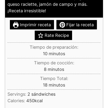
queso raclette, jamón de campo y más.
¡Receta irresistible!
Imprimir receta
Fijar la receta
Rate Recipe
Tiempo de preparación:
minutos
10
minutos
Tiempo de cocción:
minutos
8
minutos
Tiempo Total:
minutos
18
minutos
Servings:
2
sándwiches
Calories:
450
kcal