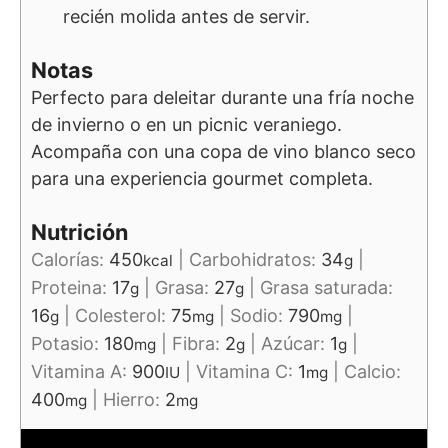
recién molida antes de servir.
Notas
Perfecto para deleitar durante una fría noche
de invierno o en un picnic veraniego.
Acompaña con una copa de vino blanco seco
para una experiencia gourmet completa.
Nutrición
Calorías:
450
|
Carbohidratos:
34
|
kcal
g
Proteina:
17
|
Grasa:
27
|
Grasa saturada:
g
g
16
|
Colesterol:
75
|
Sodio:
790
|
g
mg
mg
Potasio:
180
|
Fibra:
2
|
Azúcar:
1
|
mg
g
g
Vitamina A:
900
|
Vitamina C:
1
|
Calcio:
IU
mg
400
|
Hierro:
2
mg
mg