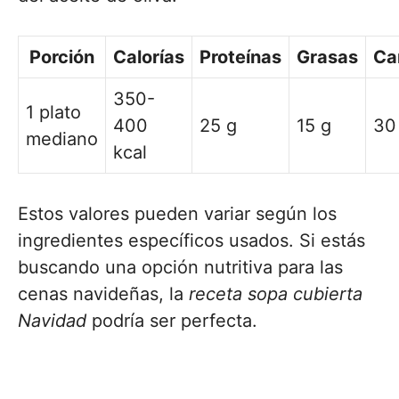
Porción
Calorías
Proteínas
Grasas
Ca
350-
1 plato
400
25 g
15 g
30
mediano
kcal
Estos valores pueden variar según los
ingredientes específicos usados. Si estás
buscando una opción nutritiva para las
cenas navideñas, la
receta sopa cubierta
Navidad
podría ser perfecta.