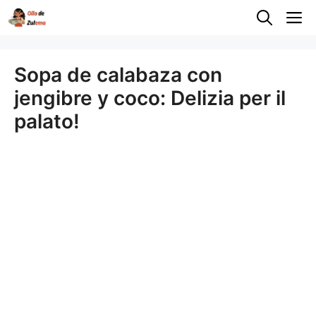
Saltar
M
al
contenido
Sopa de calabaza con
jengibre y coco: Delizia per il
palato!