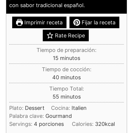
con sabor tradicional español.
Imprimir receta
Fijar la receta
Rate Recipe
Tiempo de preparación:
minutos
15
minutos
Tiempo de cocción:
minutos
40
minutos
Tiempo Total:
minutos
55
minutos
Plato:
Dessert
Cocina:
Italien
Palabra clave:
Gourmand
Servings:
4
porciones
Calories:
320
kcal