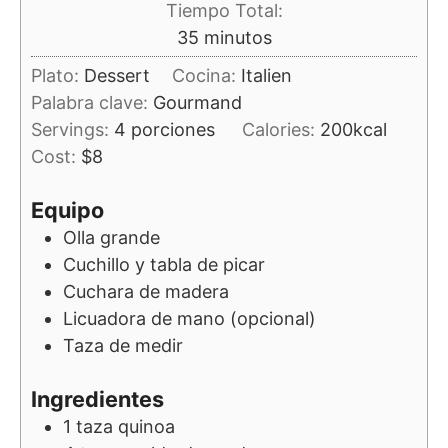
Tiempo Total:
minutos
35
minutos
Plato:
Dessert
Cocina:
Italien
Palabra clave:
Gourmand
Servings:
4
porciones
Calories:
200
kcal
Cost:
$8
Equipo
Olla grande
Cuchillo y tabla de picar
Cuchara de madera
Licuadora de mano (opcional)
Taza de medir
Ingredientes
1
taza
quinoa