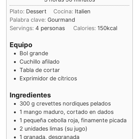
Plato:
Dessert
Cocina:
Italien
Palabra clave:
Gourmand
Servings:
4
personas
Calories:
150
kcal
Equipo
Bol grande
Cuchillo afilado
Tabla de cortar
Exprimidor de cítricos
Ingredientes
300
g
crevettes nordiques pelados
1
mango maduro, cortado en dados
1
pequeña cebolla roja, finamente picada
2
unidades
limas (su jugo)
1
granada, desgranada