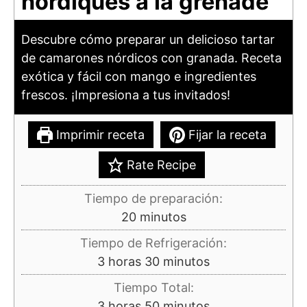
nordiques à la grenade
Descubre cómo preparar un delicioso tartar
de camarones nórdicos con granada. Receta
exótica y fácil con mango e ingredientes
frescos. ¡Impresiona a tus invitados!
Imprimir receta
Fijar la receta
Rate Recipe
Tiempo de preparación:
minutos
20
minutos
Tiempo de Refrigeración:
horas
minutos
3
horas
30
minutos
Tiempo Total:
horas
minutos
3
horas
50
minutos