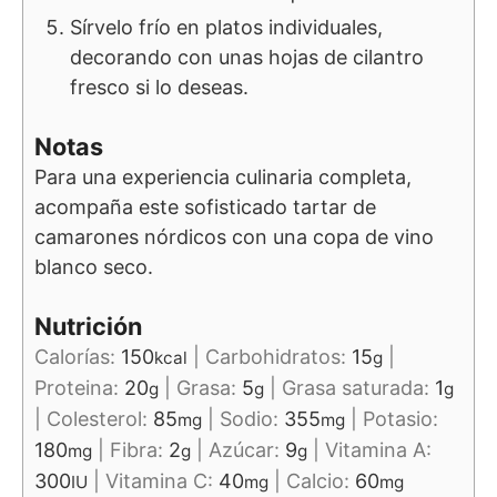
Sírvelo frío en platos individuales,
decorando con unas hojas de cilantro
fresco si lo deseas.
Notas
Para una experiencia culinaria completa,
acompaña este sofisticado tartar de
camarones nórdicos con una copa de vino
blanco seco.
Nutrición
Calorías:
150
|
Carbohidratos:
15
|
kcal
g
Proteina:
20
|
Grasa:
5
|
Grasa saturada:
1
g
g
g
|
Colesterol:
85
|
Sodio:
355
|
Potasio:
mg
mg
180
|
Fibra:
2
|
Azúcar:
9
|
Vitamina A:
mg
g
g
300
|
Vitamina C:
40
|
Calcio:
60
IU
mg
mg