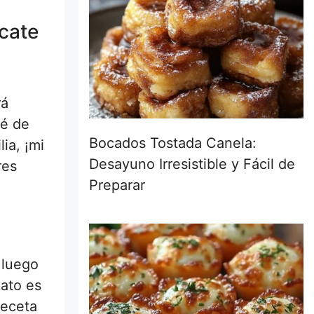
cate
rá
ré de
Bocados Tostada Canela:
ia, ¡mi
Desayuno Irresistible y Fácil de
res
Preparar
 luego
pato es
receta