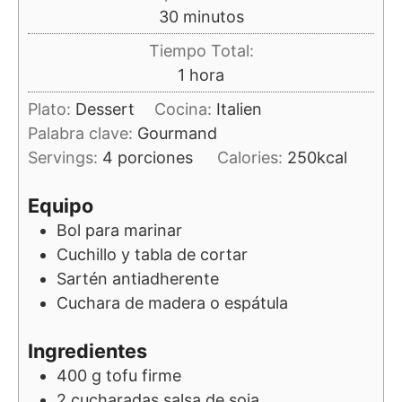
minutos
30
minutos
Tiempo Total:
hora
1
hora
Plato:
Dessert
Cocina:
Italien
Palabra clave:
Gourmand
Servings:
4
porciones
Calories:
250
kcal
Equipo
Bol para marinar
Cuchillo y tabla de cortar
Sartén antiadherente
Cuchara de madera o espátula
Ingredientes
400
g
tofu firme
2
cucharadas
salsa de soja