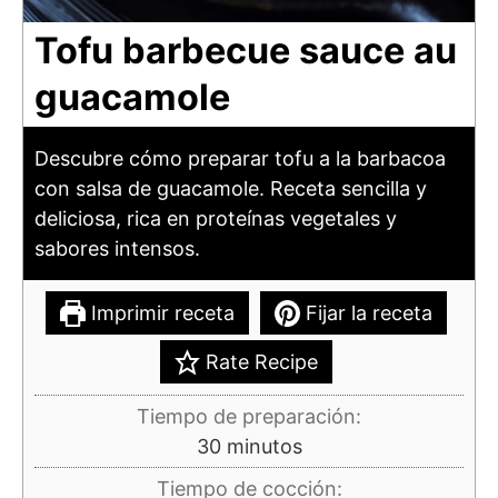
Tofu barbecue sauce au
guacamole
Descubre cómo preparar tofu a la barbacoa
con salsa de guacamole. Receta sencilla y
deliciosa, rica en proteínas vegetales y
sabores intensos.
Imprimir receta
Fijar la receta
Rate Recipe
Tiempo de preparación:
minutos
30
minutos
Tiempo de cocción: