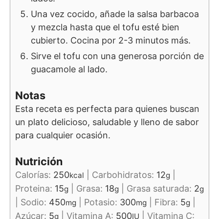
Una vez cocido, añade la salsa barbacoa
y mezcla hasta que el tofu esté bien
cubierto. Cocina por 2-3 minutos más.
Sirve el tofu con una generosa porción de
guacamole al lado.
Notas
Esta receta es perfecta para quienes buscan
un plato delicioso, saludable y lleno de sabor
para cualquier ocasión.
Nutrición
Calorías:
250
|
Carbohidratos:
12
|
kcal
g
Proteina:
15
|
Grasa:
18
|
Grasa saturada:
2
g
g
g
|
Sodio:
450
|
Potasio:
300
|
Fibra:
5
|
mg
mg
g
Azúcar:
5
|
Vitamina A:
500
|
Vitamina C:
g
IU