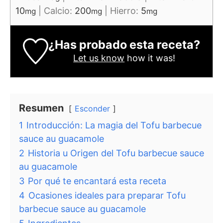
10
|
Calcio:
200
|
Hierro:
5
mg
mg
mg
¿Has probado esta receta?
Let us know
how it was!
Resumen
Esconder
1
Introducción: La magia del Tofu barbecue
sauce au guacamole
2
Historia u Origen del Tofu barbecue sauce
au guacamole
3
Por qué te encantará esta receta
4
Ocasiones ideales para preparar Tofu
barbecue sauce au guacamole