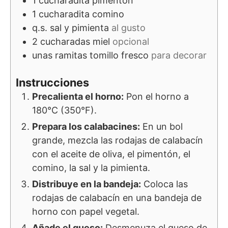
1
cucharadita
pimentón
1
cucharadita
comino
q.s.
sal y pimienta
al gusto
2
cucharadas
miel
opcional
unas ramitas
tomillo fresco
para decorar
Instrucciones
Precalienta el horno:
Pon el horno a
180°C (350°F).
Prepara los calabacines:
En un bol
grande, mezcla las rodajas de calabacín
con el aceite de oliva, el pimentón, el
comino, la sal y la pimienta.
Distribuye en la bandeja:
Coloca las
rodajas de calabacín en una bandeja de
horno con papel vegetal.
Añade el queso:
Desmenuza el queso de