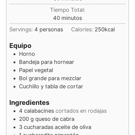
Tiempo Total:
minutos
40
minutos
Servings:
4
personas
Calories:
250
kcal
Equipo
Horno
Bandeja para hornear
Papel vegetal
Bol grande para mezclar
Cuchillo y tabla de cortar
Ingredientes
4
calabacines
cortados en rodajas
200
g
queso de cabra
3
cucharadas
aceite de oliva