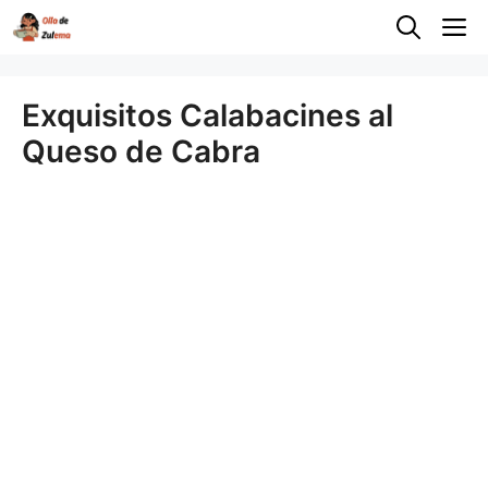
Saltar
M
al
contenido
Exquisitos Calabacines al
Queso de Cabra