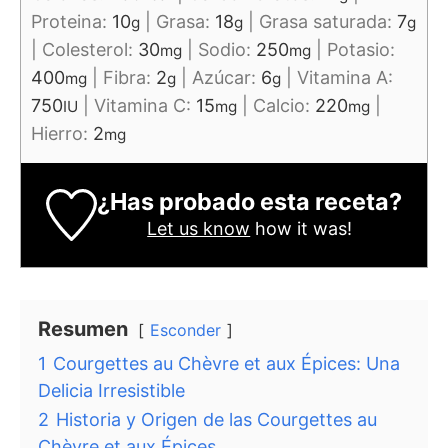
Proteina:
10
|
Grasa:
18
|
Grasa saturada:
7
g
g
g
|
Colesterol:
30
|
Sodio:
250
|
Potasio:
mg
mg
400
|
Fibra:
2
|
Azúcar:
6
|
Vitamina A:
mg
g
g
750
|
Vitamina C:
15
|
Calcio:
220
|
IU
mg
mg
Hierro:
2
mg
¿Has probado esta receta?
Let us know
how it was!
Resumen
Esconder
1
Courgettes au Chèvre et aux Épices: Una
Delicia Irresistible
2
Historia y Origen de las Courgettes au
Chèvre et aux Épices