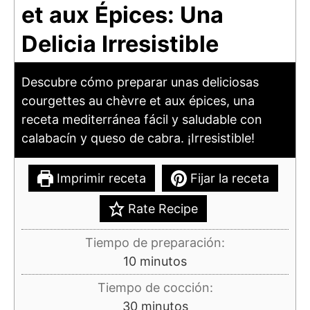
et aux Épices: Una
Delicia Irresistible
Descubre cómo preparar unas deliciosas
courgettes au chèvre et aux épices, una
receta mediterránea fácil y saludable con
calabacín y queso de cabra. ¡Irresistible!
Imprimir receta
Fijar la receta
Rate Recipe
Tiempo de preparación:
minutos
10
minutos
Tiempo de cocción:
minutos
30
minutos