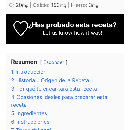
C:
20
|
Calcio:
150
|
Hierro:
3
mg
mg
mg
¿Has probado esta receta?
Let us know
how it was!
Resumen
Esconder
1
Introducción
2
Historia u Origen de la Receta
3
Por qué te encantará esta receta
4
Ocasiones ideales para preparar esta
receta
5
Ingredientes
6
Instrucciones