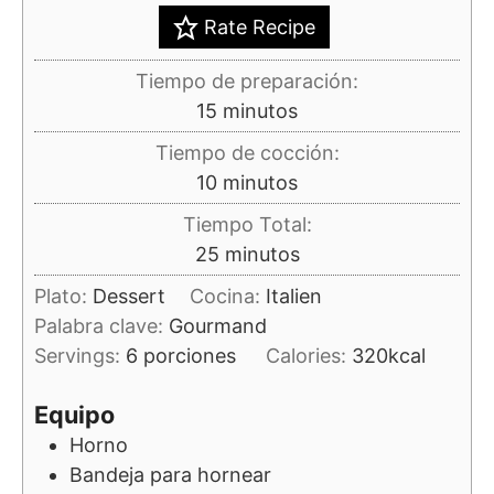
Rate Recipe
Tiempo de preparación:
minutos
15
minutos
Tiempo de cocción:
minutos
10
minutos
Tiempo Total:
minutos
25
minutos
Plato:
Dessert
Cocina:
Italien
Palabra clave:
Gourmand
Servings:
6
porciones
Calories:
320
kcal
Equipo
Horno
Bandeja para hornear