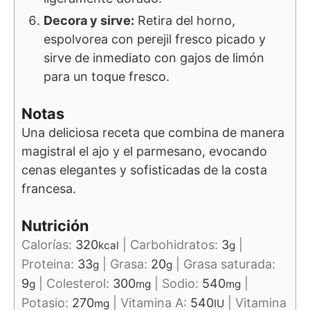
Decora y sirve:
Retira del horno,
espolvorea con perejil fresco picado y
sirve de inmediato con gajos de limón
para un toque fresco.
Notas
Una deliciosa receta que combina de manera
magistral el ajo y el parmesano, evocando
cenas elegantes y sofisticadas de la costa
francesa.
Nutrición
Calorías:
320
|
Carbohidratos:
3
|
kcal
g
Proteina:
33
|
Grasa:
20
|
Grasa saturada:
g
g
9
|
Colesterol:
300
|
Sodio:
540
|
g
mg
mg
Potasio:
270
|
Vitamina A:
540
|
Vitamina
mg
IU