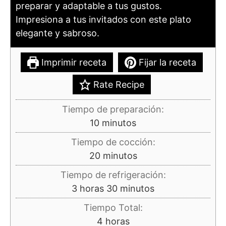
preparar y adaptable a tus gustos.
Impresiona a tus invitados con este plato
elegante y sabroso.
Imprimir receta
Fijar la receta
Rate Recipe
Tiempo de preparación:
minutos
10
minutos
Tiempo de cocción:
minutos
20
minutos
Tiempo de refrigeración:
horas
minutos
3
horas
30
minutos
Tiempo Total:
horas
4
horas