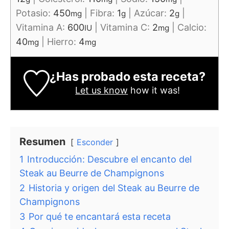
Potasio:
450
|
Fibra:
1
|
Azúcar:
2
|
mg
g
g
Vitamina A:
600
|
Vitamina C:
2
|
Calcio:
IU
mg
40
|
Hierro:
4
mg
mg
¿Has probado esta receta?
Let us know
how it was!
Resumen
Esconder
1
Introducción: Descubre el encanto del
Steak au Beurre de Champignons
2
Historia y origen del Steak au Beurre de
Champignons
3
Por qué te encantará esta receta