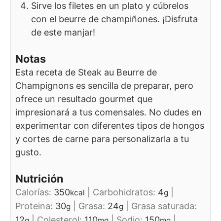
Sirve los filetes en un plato y cúbrelos
con el beurre de champiñones. ¡Disfruta
de este manjar!
Notas
Esta receta de Steak au Beurre de
Champignons es sencilla de preparar, pero
ofrece un resultado gourmet que
impresionará a tus comensales. No dudes en
experimentar con diferentes tipos de hongos
y cortes de carne para personalizarla a tu
gusto.
Nutrición
Calorías:
350
|
Carbohidratos:
4
|
kcal
g
Proteina:
30
|
Grasa:
24
|
Grasa saturada:
g
g
12
|
Colesterol:
110
|
Sodio:
150
|
g
mg
mg