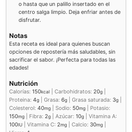
o hasta que un palillo insertado en el
centro salga limpio. Deja enfriar antes de
disfrutar.
Notas
Esta receta es ideal para quienes buscan
opciones de repostería más saludables, sin
sacrificar el sabor. ¡Perfecta para todas las
edades!
Nutrición
Calorías:
150
|
Carbohidratos:
20
|
kcal
g
Proteina:
4
|
Grasa:
6
|
Grasa saturada:
3
|
g
g
g
Colesterol:
40
|
Sodio:
50
|
Potasio:
mg
mg
150
|
Fibra:
2
|
Azúcar:
10
|
Vitamina A:
mg
g
g
100
|
Vitamina C:
2
|
Calcio:
30
|
IU
mg
mg