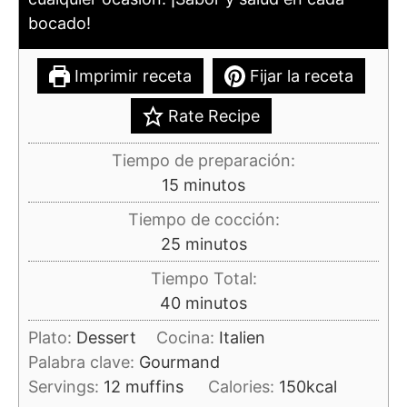
bocado!
Imprimir receta
Fijar la receta
Rate Recipe
Tiempo de preparación:
minutos
15
minutos
Tiempo de cocción:
minutos
25
minutos
Tiempo Total:
minutos
40
minutos
Plato:
Dessert
Cocina:
Italien
Palabra clave:
Gourmand
Servings:
12
muffins
Calories:
150
kcal