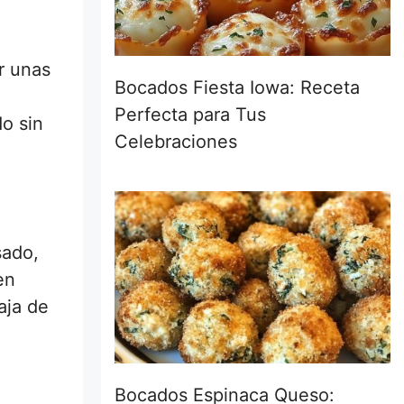
r unas
Bocados Fiesta Iowa: Receta
Perfecta para Tus
o sin
Celebraciones
sado,
en
aja de
Bocados Espinaca Queso: