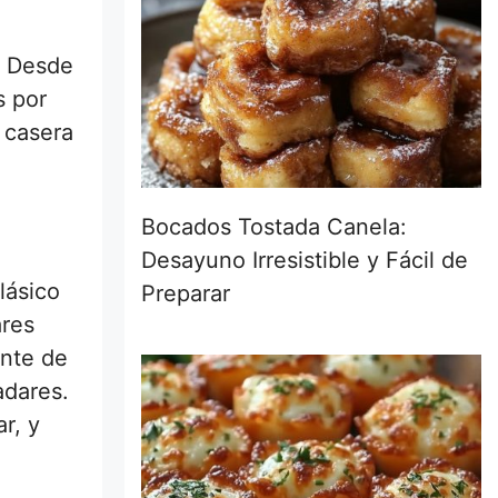
? Desde
s por
 casera
Bocados Tostada Canela:
Desayuno Irresistible y Fácil de
lásico
Preparar
ares
ante de
adares.
r, y