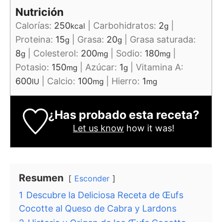
Nutrición
Calorías:
250
|
Carbohidratos:
2
|
kcal
g
Proteina:
15
|
Grasa:
20
|
Grasa saturada:
g
g
8
|
Colesterol:
200
|
Sodio:
180
|
g
mg
mg
Potasio:
150
|
Azúcar:
1
|
Vitamina A:
mg
g
600
|
Calcio:
100
|
Hierro:
1
IU
mg
mg
¿Has probado esta receta?
Let us know
how it was!
Resumen
Esconder
1
Descubre la Deliciosa Receta de Œufs
Cocotte al Queso de Cabra y Lardons