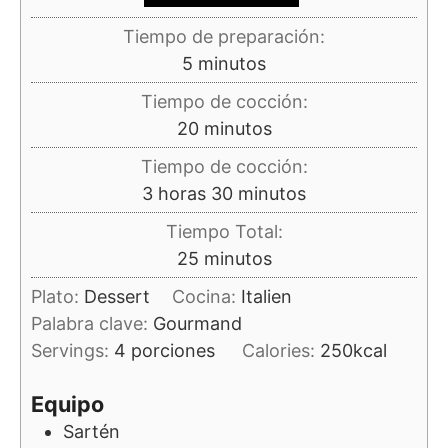
Tiempo de preparación:
minutos
5
minutos
Tiempo de cocción:
minutos
20
minutos
Tiempo de cocción:
horas
minutos
3
horas
30
minutos
Tiempo Total:
minutos
25
minutos
Plato:
Dessert
Cocina:
Italien
Palabra clave:
Gourmand
Servings:
4
porciones
Calories:
250
kcal
Equipo
Sartén