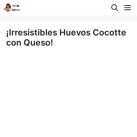
Saltar
M
al
contenido
¡Irresistibles Huevos Cocotte
con Queso!