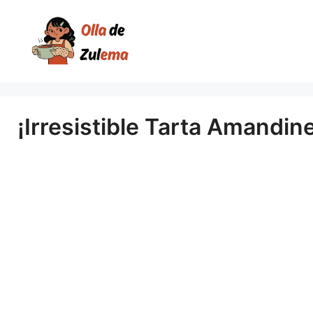
Saltar
al
contenido
¡Irresistible Tarta Amandin