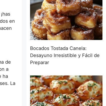
 ¡has
odos en
 hacen
Bocados Tostada Canela:
Desayuno Irresistible y Fácil de
ma de
Preparar
on a
e ha
ses. La