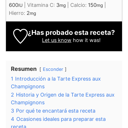
600
|
Vitamina C:
3
|
Calcio:
150
|
IU
mg
mg
Hierro:
2
mg
¿Has probado esta receta?
Let us know
how it was!
Resumen
Esconder
1
Introducción a la Tarte Express aux
Champignons
2
Historia y Origen de la Tarte Express aux
Champignons
3
Por qué te encantará esta receta
4
Ocasiones ideales para preparar esta
receta