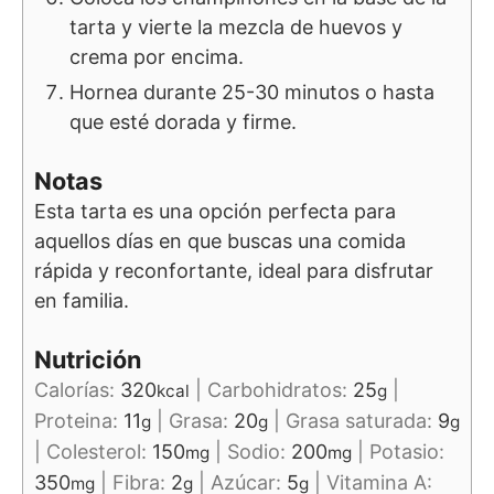
tarta y vierte la mezcla de huevos y
crema por encima.
Hornea durante 25-30 minutos o hasta
que esté dorada y firme.
Notas
Esta tarta es una opción perfecta para
aquellos días en que buscas una comida
rápida y reconfortante, ideal para disfrutar
en familia.
Nutrición
Calorías:
320
|
Carbohidratos:
25
|
kcal
g
Proteina:
11
|
Grasa:
20
|
Grasa saturada:
9
g
g
g
|
Colesterol:
150
|
Sodio:
200
|
Potasio:
mg
mg
350
|
Fibra:
2
|
Azúcar:
5
|
Vitamina A:
mg
g
g