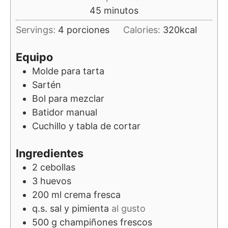
minutos
45
minutos
Servings:
4
porciones
Calories:
320
kcal
Equipo
Molde para tarta
Sartén
Bol para mezclar
Batidor manual
Cuchillo y tabla de cortar
Ingredientes
2
cebollas
3
huevos
200
ml
crema fresca
q.s.
sal y pimienta
al gusto
500
g
champiñones frescos